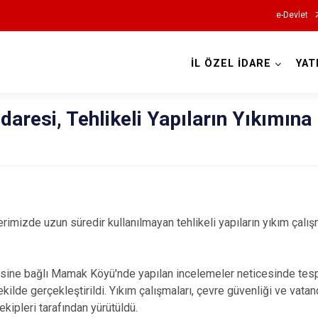
e-Devlet
İL ÖZEL İDARE
YAT
İdaresi, Tehlikeli Yapıların Yıkımına
erimizde uzun süredir kullanılmayan tehlikeli yapıların yıkım çalışma
ine bağlı Mamak Köyü'nde yapılan incelemeler neticesinde tespit
ekilde gerçekleştirildi. Yıkım çalışmaları, çevre güvenliği ve vata
ekipleri tarafından yürütüldü.