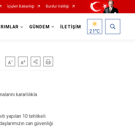
İçişleri Bakanlığı
Burdur Valiliği
IRIMLAR
GÜNDEM
İLETİŞİM
21
°C
larını kararlılıkla
i yapılan 10 tehlikeli
ndaşlarımızın can güvenliği