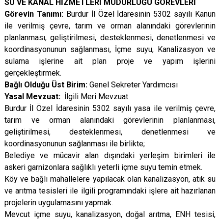
SU VE KANAL HİZMETLERİ MÜDÜRLÜĞÜ
GÖREVLERİ
Görevin Tanımı:
Burdur İl Özel İdaresinin 5302 sayılı Kanun
ile verilmiş çevre, tarım ve orman alanındaki görevlerinin
planlanması, geliştirilmesi, desteklenmesi, denetlenmesi ve
koordinasyonunun sağlanması, İçme suyu, Kanalizasyon ve
sulama işlerine ait plan proje ve yapım işlerini
gerçekleştirmek.
Bağlı Olduğu Üst Birim:
Genel Sekreter Yardımcısı
Yasal Mevzuat:
İlgili Meri Mevzuat
Burdur İl Özel İdaresinin 5302 sayılı yasa ile verilmiş çevre,
tarım ve orman alanındaki görevlerinin planlanması,
geliştirilmesi, desteklenmesi, denetlenmesi ve
koordinasyonunun sağlanması ile birlikte;
Belediye ve mücavir alan dışındaki yerleşim birimleri ile
askeri garnizonlara sağlıklı yeterli içme suyu temin etmek.
Köy ve bağlı mahallelere yapılacak olan kanalizasyon, atık su
ve arıtma tesisleri ile ilgili programındaki işlere ait hazırlanan
projelerin uygulamasını yapmak.
Mevcut içme suyu, kanalizasyon, doğal arıtma, ENH tesisi,